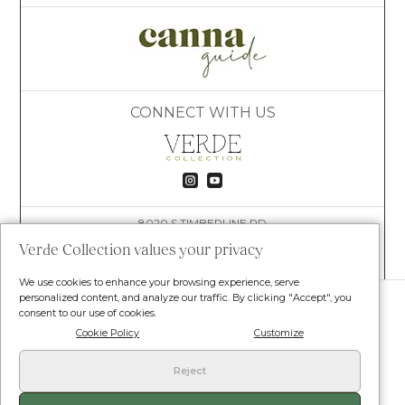
CONNECT WITH US


8020 S TIMBERLINE RD
FORT COLLINS, CO 80525
Verde Collection values your privacy
(609) 781-4447
HELLO@VERDECOLLECTION.CO
We use cookies to enhance your browsing experience, serve
© VERDE COLLECTION. TODOS LOS DERECHOS
personalized content, and analyze our traffic. By clicking "Accept", you
RESERVADOS.
consent to our use of cookies.
Terms and Conditions
•
Privacy Policy
•
Shipping Policy
Cookie Policy
Customize
•
Return Policy
Reject
Nuestros productos no son para uso ni venta a personas menores de 18 años.
Nuestros productos contienen menos del 0,3 por ciento de THC. Las