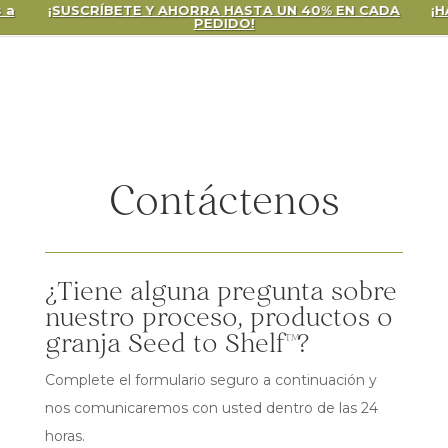
 a
¡SUSCRÍBETE Y AHORRA HASTA UN 40% EN CADA
¡H
PEDIDO!
Contáctenos
¿Tiene alguna pregunta sobre
nuestro proceso, productos o
granja Seed to Shelf™?
Complete el formulario seguro a continuación y
nos comunicaremos con usted dentro de las 24
horas.