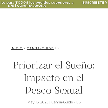
s superiores a
¡SUSCRÍBETE Y AHORRA HASTA UN 40% E
PEDIDO!
INICIO
/
CANNA-GUIDE
/ »
Priorizar el Sueño:
Impacto en el
Deseo Sexual
May 15, 2025
|
Canna-Guide - ES