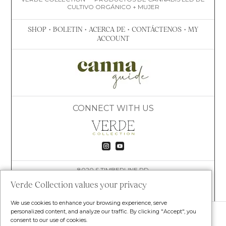
CULTIVO ORGÁNICO + MUJER
SHOP
•
BOLETIN
•
ACERCA DE
•
CONTÁCTENOS
•
MY
ACCOUNT
CONNECT WITH US


8020 S TIMBERLINE RD
FORT COLLINS, CO 80525
Verde Collection values your privacy
(609) 781-4447
HELLO@VERDECOLLECTION.CO
We use cookies to enhance your browsing experience, serve
© VERDE COLLECTION. TODOS LOS DERECHOS
personalized content, and analyze our traffic. By clicking "Accept", you
RESERVADOS.
consent to our use of cookies.