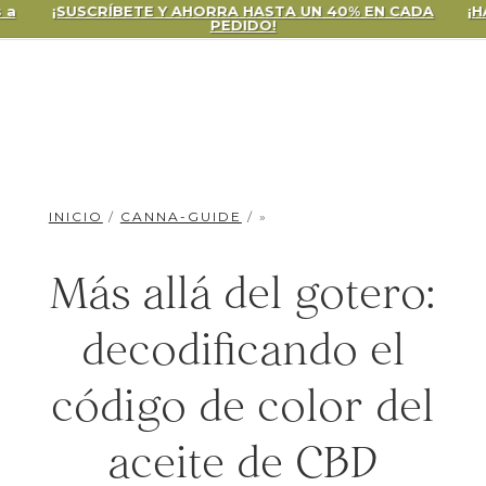
¡SUSCRÍBETE Y AHORRA HASTA UN 40% EN CADA
¡HAGA CL
PEDIDO!
INICIO
/
CANNA-GUIDE
/ »
Más allá del gotero:
decodificando el
código de color del
aceite de CBD