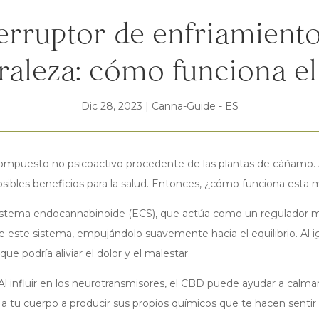
terruptor de enfriamiento
raleza: cómo funciona e
Dic 28, 2023
|
Canna-Guide - ES
compuesto no psicoactivo procedente de las plantas de cáñamo. A
sibles beneficios para la salud. Entonces, ¿cómo funciona esta ma
sistema endocannabinoide (ECS), que actúa como un regulador ma
e este sistema, empujándolo suavemente hacia el equilibrio. Al i
ue podría aliviar el dolor y el malestar.
Al influir en los neurotransmisores, el CBD puede ayudar a calmar
 tu cuerpo a producir sus propios químicos que te hacen sentir 