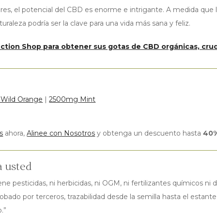
lores, el potencial del CBD es enorme e intrigante. A medida que 
aturaleza podría ser la clave para una vida más sana y feliz.
lection Shop para obtener sus gotas de CBD orgánicas, cru
Wild Orange
|
2500mg Mint
s
ahora,
Alinee con Nosotros
y obtenga un descuento hasta
40%
a usted
e pesticidas, ni herbicidas, ni OGM, ni fertilizantes químicos n
do por terceros, trazabilidad desde la semilla hasta el estante 
.”